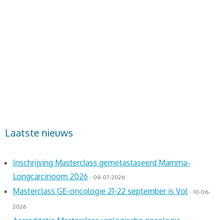
2027, 2028, 2029, 2030,congressen zorg en welzijn,
symposium zorg gratis,nursing,congressen reehorst
ede,experience, symposia verpleegkundigen, gratis
congressen zorg, symposia verpleegkundigen, agenda voor
verpleegkundigen,symposium zorg, congressen zorg en
welzijn,nursing congres,v&vn oncologie,oncologiedagen,
programma, nvmo, v&vn kwaliteitsregister, v&vn
verpleegkundig specialist
Laatste nieuws
Inschrijving Masterclass gemetastaseerd Mamma-
Longcarcinoom 2026
- 08-07-2026
Masterclass GE-oncologie 21-22 september is Vol
- 10-06-
2026